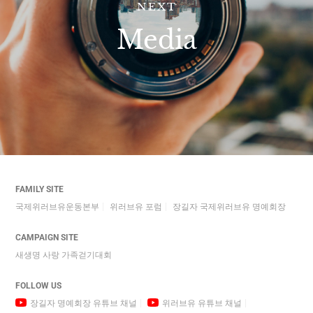
NEXT
Media
FAMILY SITE
국제위러브유운동본부
위러브유 포럼
장길자 국제위러브유 명예회장
CAMPAIGN SITE
새생명 사랑 가족걷기대회
FOLLOW US
장길자 명예회장 유튜브 채널
위러브유 유튜브 채널