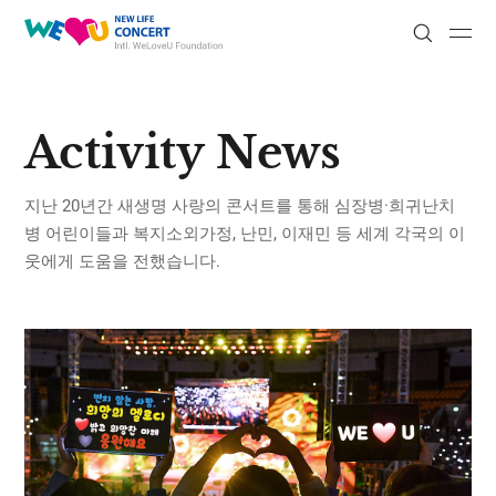
새
Submit
Submit
Search
생
명
사
랑
Activity News
의
콘
지난 20년간 새생명 사랑의 콘서트를 통해 심장병·희귀난치
서
병 어린이들과
복지소외가정, 난민, 이재민 등 세계 각국의 이
트
웃에게 도움을 전했습니다.