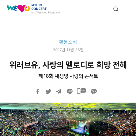
새
Submit
Submit
Search
생
명
사
랑
활동소식
의
2017년 11월 26일
콘
서
위러브유, 사랑의 멜로디로 희망 전해
트
제18회 새생명 사랑의 콘서트
카
카
오
톡
공
유