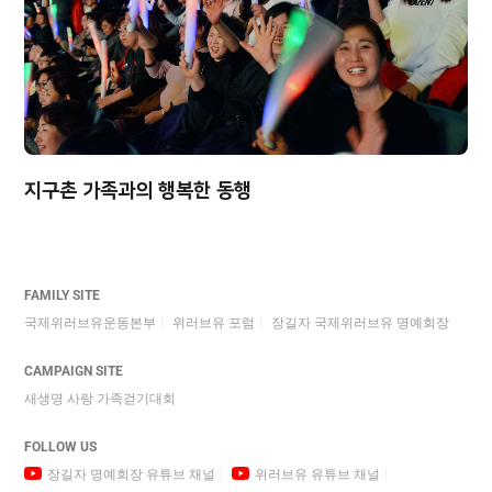
지구촌 가족과의 행복한 동행
FAMILY SITE
국제위러브유운동본부
위러브유 포럼
장길자 국제위러브유 명예회장
CAMPAIGN SITE
새생명 사랑 가족걷기대회
FOLLOW US
장길자 명예회장 유튜브 채널
위러브유 유튜브 채널