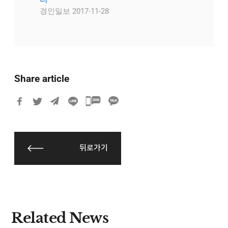
경인일보 2017-11-28
Share article
카
카
오
톡
뒤로가기
공
유
하
기
Related News