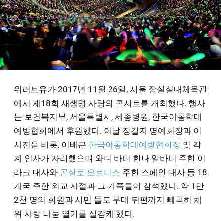
하
기
위러브유가 2017년 11월 26일, 서울 잠실실내체육관
에서 제18회 새생명 사랑의 콘서트를 개최했다. 행사
는 보건복지부, 서울특별시, 세종병원, 한국아동학대
예방협회에서 후원했다. 이날 장길자 명예회장과 이
사진을 비롯, 이배근
한국아동학대예방협회장
및 각
계 인사가 자리했으며 와디 바티 한나 알바티 주한 이
라크 대사와
곤살로 오르티스
주한 스페인 대사 등 18
개국 주한 외교 사절과 그 가족들이 참석했다. 약 1만
2천 명의 회원과 시민 들도 무대 뒤편까지 빼곡히 채
워 사랑 나눔 열기를 실감케 했다.